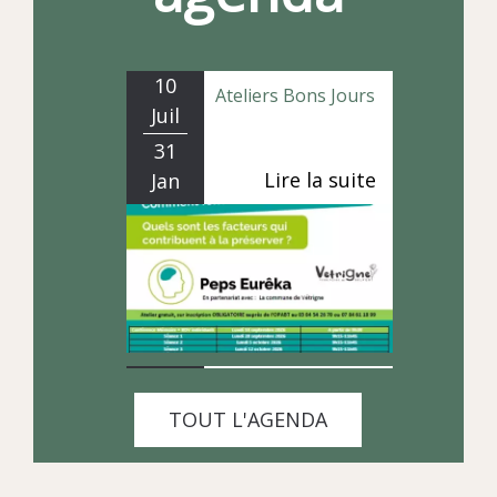
10
Ateliers Bons Jours
Juil
31
Jan
27
Vide-greniers du
Juil
Comité des fêtes
30
Sept
TOUT L'AGENDA